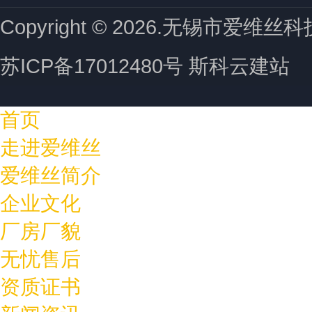
Copyright © 2026.无锡市爱维
苏ICP备17012480号 斯科云建站
首页
走进爱维丝
爱维丝简介
企业文化
厂房厂貌
无忧售后
资质证书