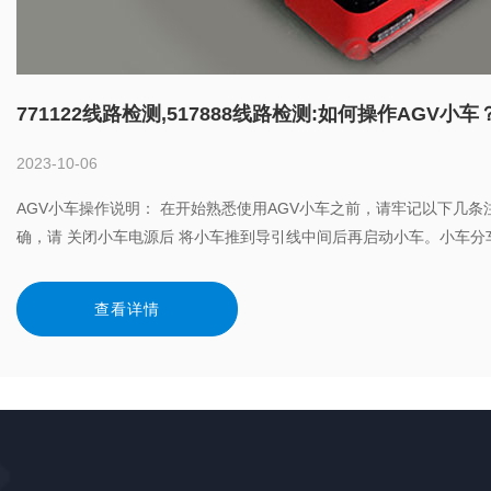
771122线路检测,517888线路检测:如何操作AGV小车
2023-10-06
AGV小车操作说明： 在开始熟悉使用AGV小车之前，请牢记以下几条
确，请 关闭小车电源后 将小车推到导引线中间后再启动小车。小车
线，即导引线在车头车尾的中间，左右偏差可以在正负10CM，小车
查看详情