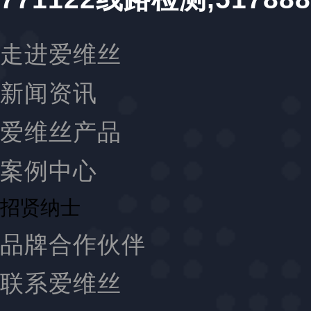
走进爱维丝
新闻资讯
爱维丝产品
案例中心
招贤纳士
品牌合作伙伴
联系爱维丝