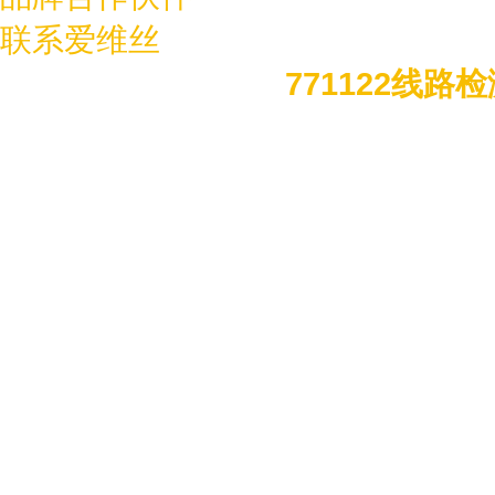
联系爱维丝
771122线路