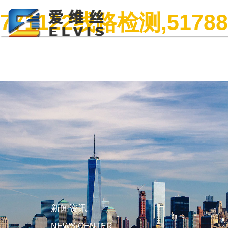
771122线路检测,517
新闻资讯
NEWS CENTER