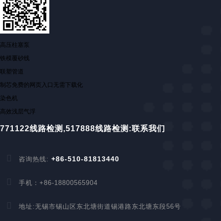
高压柱塞泵
铁模覆砂线
联塑管道
制芯免费的网页入口无需下载化
染色机
高效浅层气浮
771122线路检测,517888线路检测:联系我们
+86-510-81813440
咨询热线:
手机：+86-18800565904
地址:无锡市锡山区东北塘街道锡港路东北塘东段56号