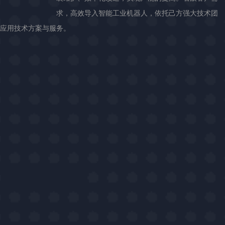
求，高效导入智能工业机器人，依托己方强大技术团
应用技术方案与服务。