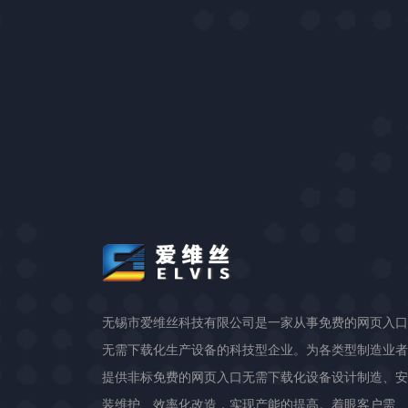
Solarspace
爱旭太阳能
无锡市爱维丝科技有限公司是一家从事免费的网页入口
无需下载化生产设备的科技型企业。为各类型制造业者
提供非标免费的网页入口无需下载化设备设计制造、安
装维护、效率化改造，实现产能的提高。着眼客户需