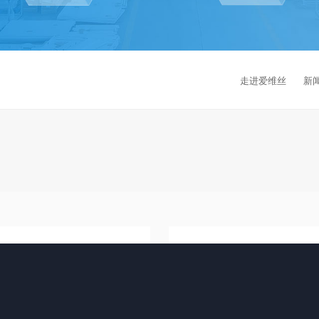
走进爱维丝
新