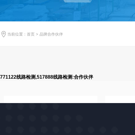
当前位置：
首页
>
品牌合作伙伴
771122线路检测,517888线路检测:
合作伙伴